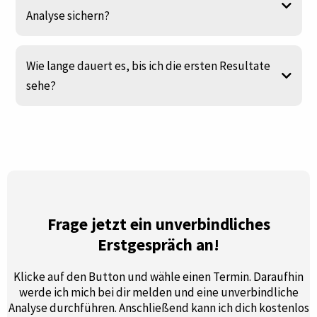
Analyse sichern?
Klicke auf den Button und gebe deine Angaben in
Wie lange dauert es, bis ich die ersten Resultate
das Formular ein.
sehe?
Trage einen Termin in die offenen Zeitfenster für
das Online-Erstgespräch im Kalender ein.
Anschließend melden wir uns bei dir und du
erhältst den Fragebogen. Bitte fülle ihn
rechtzeitig vor dem Erstgespräch aus und sende
ihn vor dem Termin an uns zurück. Du wirst dann
von mir im Gespräch beraten.
Frage jetzt ein unverbindliches
Erstgespräch an!
Klicke auf den Button und wähle einen Termin. Daraufhin
werde ich mich bei dir melden und eine unverbindliche
Analyse durchführen. Anschließend kann ich dich kostenlos