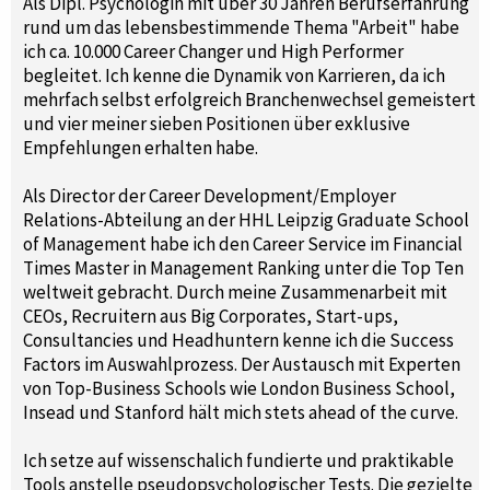
Als Dipl. Psychologin mit über 30 Jahren Berufserfahrung
rund um das lebensbestimmende Thema "Arbeit" habe
ich ca. 10.000 Career Changer und High Performer
begleitet. Ich kenne die Dynamik von Karrieren, da ich
mehrfach selbst erfolgreich Branchenwechsel gemeistert
und vier meiner sieben Positionen über exklusive
Empfehlungen erhalten habe.
Als Director der Career Development/Employer
Relations-Abteilung an der HHL Leipzig Graduate School
of Management habe ich den Career Service im Financial
Times Master in Management Ranking unter die Top Ten
weltweit gebracht. Durch meine Zusammenarbeit mit
CEOs, Recruitern aus Big Corporates, Start-ups,
Consultancies und Headhuntern kenne ich die Success
Factors im Auswahlprozess. Der Austausch mit Experten
von Top-Business Schools wie London Business School,
Insead und Stanford hält mich stets ahead of the curve.
Ich setze auf wissenschalich fundierte und praktikable
Tools anstelle pseudopsychologischer Tests. Die gezielte